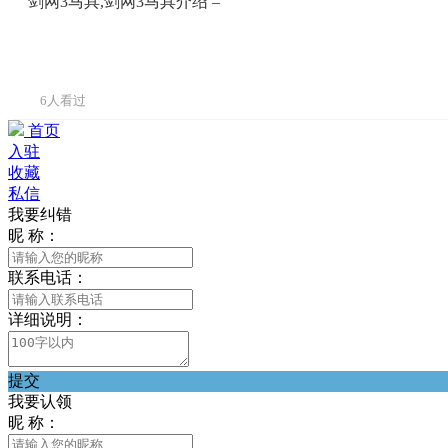
剑网3马具,剑网3马具介绍 –
6人看过
首页
入驻
收藏
私信
我要纠错
昵 称：
联系电话：
详细说明：
提交
我要认领
昵 称：